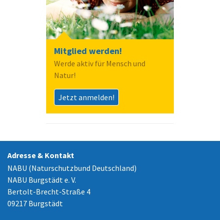
Mitglied werden!
Werde aktiv für Mensch und
Natur!
Jetzt anmelden!
Adresse & Kontakt
NABU (Naturschutzbund Deutschland)
NABU Burgstädt e. V.
Bertolt-Brecht-Straße 4
09217 Burgstädt