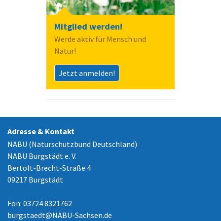
Mitglied werden!
Werde aktiv für Mensch und
Natur!
Jetzt anmelden!
Adresse & Kontakt
NABU (Naturschutzbund Deutschland)
NABU Burgstädt e. V.
Bertolt-Brecht-Straße 4
09217 Burgstädt
Fon: 03724 8321762
burgstaedt
@
NABU-Sachsen.de