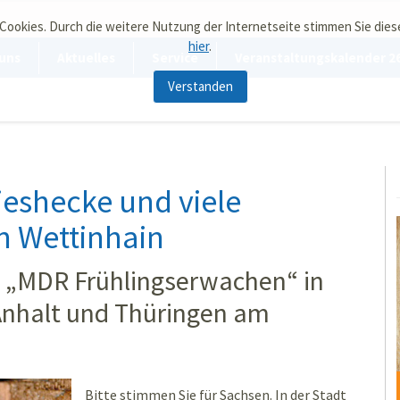
 Cookies. Durch die weitere Nutzung der Internetseite stimmen Sie die
hier
.
uns
Aktuelles
Service
Veranstaltungskalender 2
Verstanden
jeshecke und viele
en Wettinhain
s „MDR Frühlingserwachen“ in
Anhalt und Thüringen am
Bitte stimmen Sie für Sachsen. In der Stadt