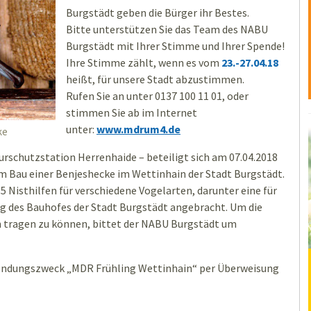
Burgstädt geben die Bürger ihr Bestes.
Bitte unterstützen Sie das Team des NABU
Burgstädt mit Ihrer Stimme und Ihrer Spende!
Ihre Stimme zählt, wenn es vom
23.-27.04.18
heißt, für unsere Stadt abzustimmen.
Rufen Sie an unter 0137 100 11 01, oder
stimmen Sie ab im Internet
unter:
www.mdrum4.de
ke
rschutzstation Herrenhaide – beteiligt sich am 07.04.2018
 Bau einer Benjeshecke im Wettinhain der Stadt Burgstädt.
 Nisthilfen für verschiedene Vogelarten, darunter eine für
 des Bauhofes der Stadt Burgstädt angebracht. Um die
n tragen zu können, bittet der NABU Burgstädt um
endungszweck „MDR Frühling Wettinhain“ per Überweisung