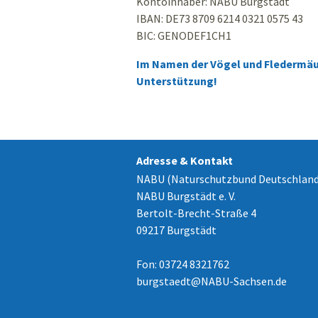
Kontoinhaber: NABU Burgstädt
IBAN: DE73 8709 6214 0321 0575 43
BIC: GENODEF1CH1
Im Namen der Vögel und Fledermäus
Unterstützung!
Adresse & Kontakt
NABU (Naturschutzbund Deutschland
NABU Burgstädt e. V.
Bertolt-Brecht-Straße 4
09217 Burgstädt
Fon: 03724 8321762
burgstaedt
@
NABU-Sachsen.de